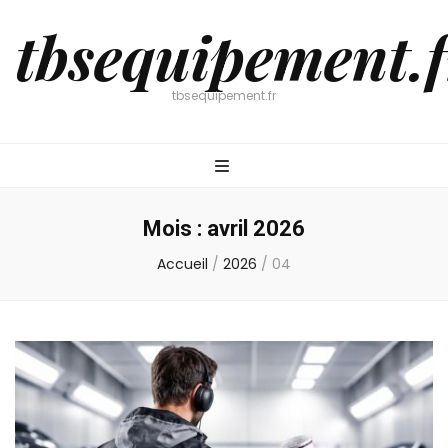
tbsequipement.f
tbsequipement.fr
Mois :
avril 2026
Accueil
/
2026
/
04