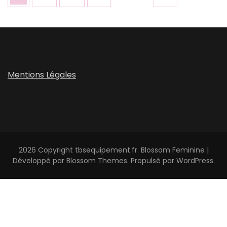
des
publications
Mentions Légales
2026 Copyright
tbsequipement.fr
.
Blossom Feminine |
Développé par
Blossom Themes
. Propulsé par
WordPress
.